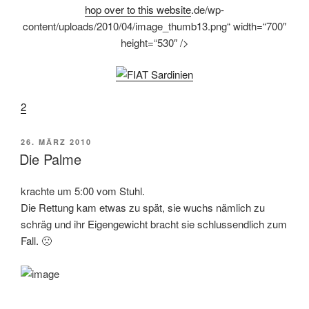
hop over to this website
.de/wp-
content/uploads/2010/04/image_thumb13.png“ width=“700″
height=“530″ />
2
VERÖFFENTLICHT
26. MÄRZ 2010
AM
Die Palme
krachte um 5:00 vom Stuhl.
Die Rettung kam etwas zu spät, sie wuchs nämlich zu
schräg und ihr Eigengewicht bracht sie schlussendlich zum
Fall. 🙁