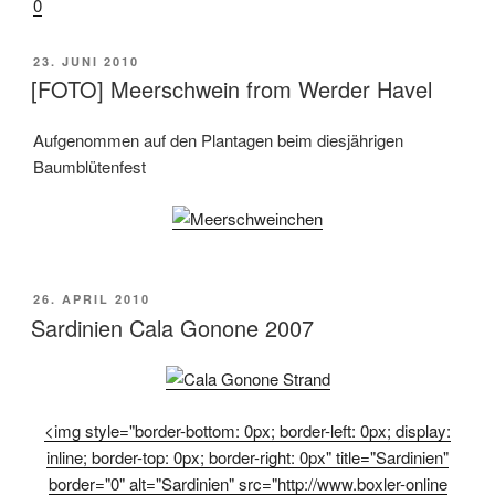
0
VERÖFFENTLICHT
23. JUNI 2010
AM
[FOTO] Meerschwein from Werder Havel
Aufgenommen auf den Plantagen beim diesjährigen
Baumblütenfest
VERÖFFENTLICHT
26. APRIL 2010
AM
Sardinien Cala Gonone 2007
<img style="border-bottom: 0px; border-left: 0px; display:
inline; border-top: 0px; border-right: 0px" title="Sardinien"
border="0" alt="Sardinien" src="http://www.boxler-online