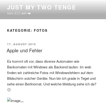
Zum
JUST MY TWO TENGE
Inhalt
from 🇪🇺 with ❤️
springen
KATEGORIE:
FOTOS
VERÖFFENTLICHT
17. AUGUST 2010
AM
Apple und Fehler
Es kommt oft vor, dass diverse Automaten wie
Bankomaten mit Windows als Backend laufen. Im web
finden wir zahlreiche Fotos mit Windowsfehlern auf dem
Bildschirm solcher Geräte. Nun bin ich grade in Tegel und
sehe einen Berlinomat. Und welche Meldung sehe ich da?
🙂
The Discovery movie