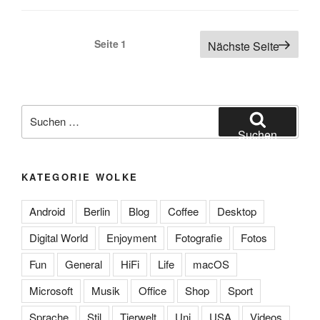
Seitennummerierung
Seite
1
Nächste Seite
der
Beiträge
Suchen
nach:
Suchen
KATEGORIE WOLKE
Android
Berlin
Blog
Coffee
Desktop
Digital World
Enjoyment
Fotografie
Fotos
Fun
General
HiFi
Life
macOS
Microsoft
Musik
Office
Shop
Sport
Sprache
Stil
Tierwelt
Uni
USA
Videos