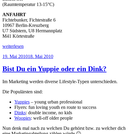
(Raumtemperatur 13-15°C)
ANFAHRT
Fichtebunker, Fichtestraße 6
10967 Berlin-Kreuzberg
U7 Südstern, U8 Hermannplatz
M41 Körtestraße
„Kunstausstellung
weiterlesen
–
Veröffentlicht
19. Mai 2010
18. Mai 2010
“Endzeit”
am
im
Fichtebunker
Bist Du ein Yuppie oder ein Dink?
Berlin
X-
Im Marketing werden diverse Lifestyle-Typen unterschieden.
Berg“
Die Populärsten sind:
Yuppies
– young urban professional
Flyers: fun loving youth en route to success
Dinks
: double income, no kids
Woopies
: well-off older people
Nun denk mal nach zu welchen Du gehörst bzw. zu welcher dich
eine Marketingabteilung zählen würde 🙂