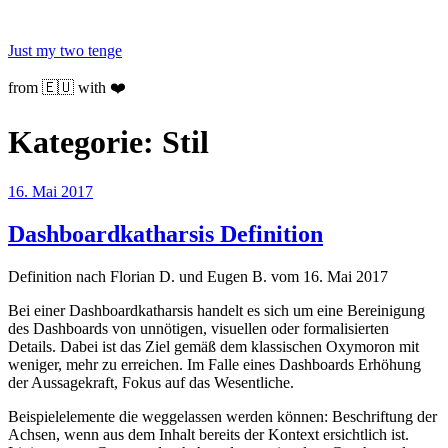
Zum
Inhalt
Just my two tenge
springen
from 🇪🇺 with ❤️
Kategorie:
Stil
Veröffentlicht
16. Mai 2017
am
Dashboardkatharsis Definition
Definition nach Florian D. und Eugen B. vom 16. Mai 2017
Bei einer Dashboardkatharsis handelt es sich um eine Bereinigung
des Dashboards von unnötigen, visuellen oder formalisierten
Details. Dabei ist das Ziel gemäß dem klassischen Oxymoron mit
weniger, mehr zu erreichen. Im Falle eines Dashboards Erhöhung
der Aussagekraft, Fokus auf das Wesentliche.
Beispielelemente die weggelassen werden können: Beschriftung der
Achsen, wenn aus dem Inhalt bereits der Kontext ersichtlich ist.