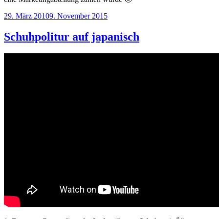
Veröffentlicht
29. März 2010
9. November 2015
am
Schuhpolitur auf japanisch