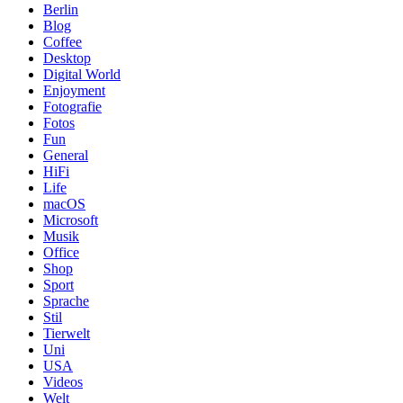
Berlin
Blog
Coffee
Desktop
Digital World
Enjoyment
Fotografie
Fotos
Fun
General
HiFi
Life
macOS
Microsoft
Musik
Office
Shop
Sport
Sprache
Stil
Tierwelt
Uni
USA
Videos
Welt