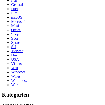
Fun
General
HiFi
Life
macOS
Microsoft
Musik
Office
Shop
Sport
Sprache
Stil
Tierwelt
Uni
USA
Videos
Welt
Windows
Wines
Wordpress
Work
Kategorien
Kategorien