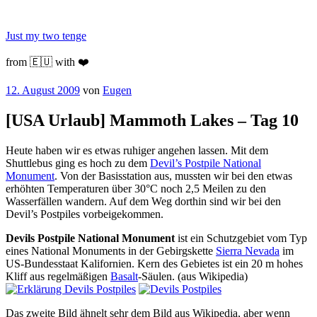
Zum
Inhalt
Just my two tenge
springen
from 🇪🇺 with ❤️
Veröffentlicht
12. August 2009
von
Eugen
am
[USA Urlaub] Mammoth Lakes – Tag 10
Heute haben wir es etwas ruhiger angehen lassen. Mit dem
Shuttlebus ging es hoch zu dem
Devil’s Postpile National
Monument
. Von der Basisstation aus, mussten wir bei den etwas
erhöhten Temperaturen über 30°C noch 2,5 Meilen zu den
Wasserfällen wandern. Auf dem Weg dorthin sind wir bei den
Devil’s Postpiles vorbeigekommen.
Devils Postpile National Monument
ist ein Schutzgebiet vom Typ
eines National Monuments in der Gebirgskette
Sierra Nevada
im
US-Bundesstaat Kalifornien. Kern des Gebietes ist ein 20 m hohes
Kliff aus regelmäßigen
Basalt
-Säulen. (aus Wikipedia)
Das zweite Bild ähnelt sehr dem Bild aus Wikipedia, aber wenn