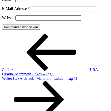
E-Mail-Adresse
*
Website
Beitragsnavigation
Vorheriger
Beitrag
Zurück
[USA
Urlaub] Mammoth Lakes – Tag 9
Nächster
Weiter
[USA Urlaub] Mammoth Lakes – Tag 11
Beitrag