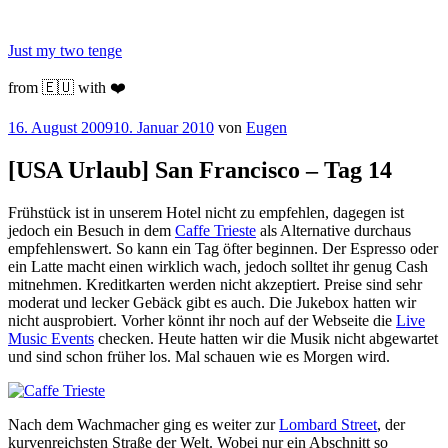
Zum
Inhalt
Just my two tenge
springen
from 🇪🇺 with ❤️
Veröffentlicht
16. August 2009
10. Januar 2010
von
Eugen
am
[USA Urlaub] San Francisco – Tag 14
Frühstück ist in unserem Hotel nicht zu empfehlen, dagegen ist
jedoch ein Besuch in dem
Caffe Trieste
als Alternative durchaus
empfehlenswert. So kann ein Tag öfter beginnen. Der Espresso oder
ein Latte macht einen wirklich wach, jedoch solltet ihr genug Cash
mitnehmen. Kreditkarten werden nicht akzeptiert. Preise sind sehr
moderat und lecker Gebäck gibt es auch. Die Jukebox hatten wir
nicht ausprobiert. Vorher könnt ihr noch auf der Webseite die
Live
Music Events
checken. Heute hatten wir die Musik nicht abgewartet
und sind schon früher los. Mal schauen wie es Morgen wird.
Nach dem Wachmacher ging es weiter zur
Lombard Street
, der
kurvenreichsten Straße der Welt. Wobei nur ein Abschnitt so