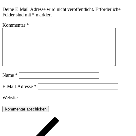
Deine E-Mail-Adresse wird nicht veröffentlicht.
Erforderliche
Felder sind mit
*
markiert
Kommentar
*
Name
*
E-Mail-Adresse
*
Website
Beitragsnavigation
Vorheriger
Beitrag