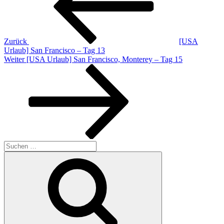
Zurück
[USA
Urlaub] San Francisco – Tag 13
Nächster
Weiter
[USA Urlaub] San Francisco, Monterey – Tag 15
Beitrag
Suchen
nach:
Suchen