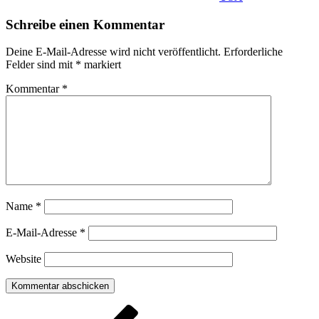
Schreibe einen Kommentar
Deine E-Mail-Adresse wird nicht veröffentlicht.
Erforderliche
Felder sind mit
*
markiert
Kommentar
*
Name
*
E-Mail-Adresse
*
Website
Beitragsnavigation
Vorheriger