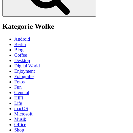
Kategorie Wolke
Android
Berlin
Blog
Coffee
Desktop
Digital World
Enjoyment
Fotografie
Fotos
Fun
General
HiFi
Life
macOS
Microsoft
Musik
Office
Shop