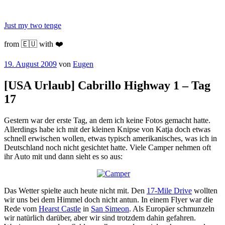
Zum
Inhalt
Just my two tenge
springen
from 🇪🇺 with ❤️
Veröffentlicht
19. August 2009
von
Eugen
am
[USA Urlaub] Cabrillo Highway 1 – Tag
17
Gestern war der erste Tag, an dem ich keine Fotos gemacht hatte.
Allerdings habe ich mit der kleinen Knipse von Katja doch etwas
schnell erwischen wollen, etwas typisch amerikanisches, was ich in
Deutschland noch nicht gesichtet hatte. Viele Camper nehmen oft
ihr Auto mit und dann sieht es so aus:
Das Wetter spielte auch heute nicht mit. Den
17-Mile Drive
wollten
wir uns bei dem Himmel doch nicht antun. In einem Flyer war die
Rede vom
Hearst Castle
in
San Simeon
. Als Europäer schmunzeln
wir natürlich darüber, aber wir sind trotzdem dahin gefahren.