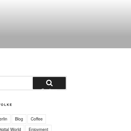
Suchen
WOLKE
erlin
Blog
Coffee
igital World
Enjoyment