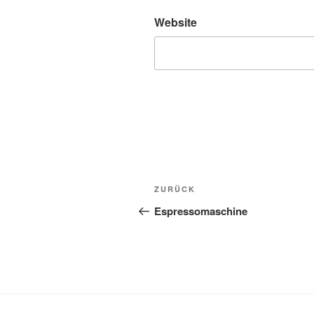
Website
Beitragsnavigation
Vorheriger
ZURÜCK
Beitrag
Espressomaschine