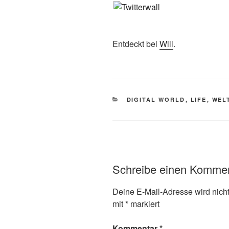
Entdeckt bei
Will
.
KATEGORIEN
DIGITAL WORLD
,
LIFE
,
WEL
Schreibe einen Komme
Deine E-Mail-Adresse wird nicht 
mit
*
markiert
Kommentar
*