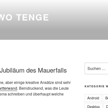
TWO TENGE
Suchen
 Jubiläum des Mauerfalls
nach:
he, aber einige kreative Ansätze sind sehr
KATEGORIE 
witterwand
. Beindruckend, was die Leute
ema schreiben und überhaupt welche
Android
B
Desktop
D