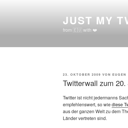
Zum
Inhalt
JUST MY 
springen
from 🇪🇺 with ❤️
VERÖFFENTLICHT
23. OKTOBER 2009
VON
EUGEN
AM
Twitterwall zum 20.
Twitter ist nicht jedermanns Sac
empfehlenswert, so wie
diese T
aus der ganzen Welt zu dem Th
Länder vertreten sind.