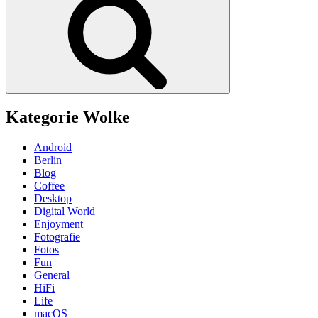
Kategorie Wolke
Android
Berlin
Blog
Coffee
Desktop
Digital World
Enjoyment
Fotografie
Fotos
Fun
General
HiFi
Life
macOS