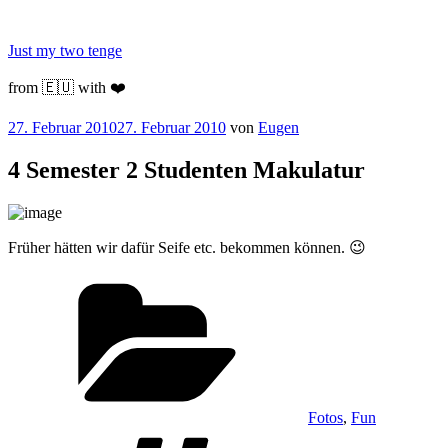
Zum
Inhalt
Just my two tenge
springen
from 🇪🇺 with ❤️
Veröffentlicht
27. Februar 2010
27. Februar 2010
von
Eugen
am
4 Semester 2 Studenten Makulatur
Früher hätten wir dafür Seife etc. bekommen können. 😉
Kategorien
Fotos
,
Fun
Schlagwörter