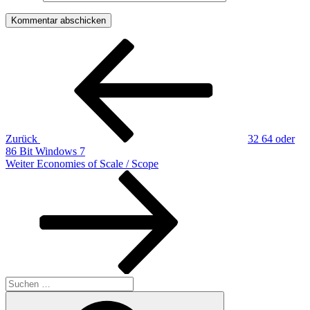
Beitragsnavigation
Vorheriger
Beitrag
Zurück
32 64 oder
86 Bit Windows 7
Nächster
Weiter
Economies of Scale / Scope
Beitrag
Suchen
nach:
Suchen